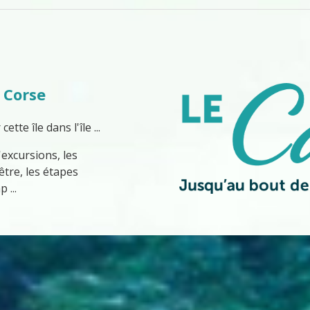
 Corse
te île dans l'île ...
excursions, les
être, les étapes
 ...