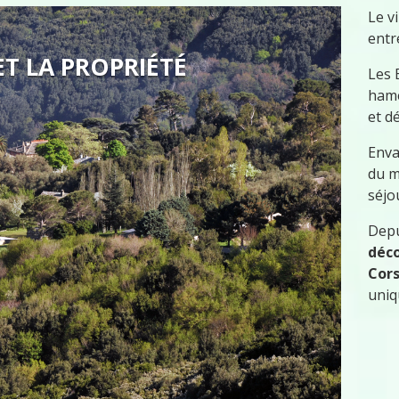
Le v
entr
T LA PROPRIÉTÉ
RAL SAUVAGE
Les 
hame
et d
Enva
du m
séjo
Depu
déco
Cor
uniq